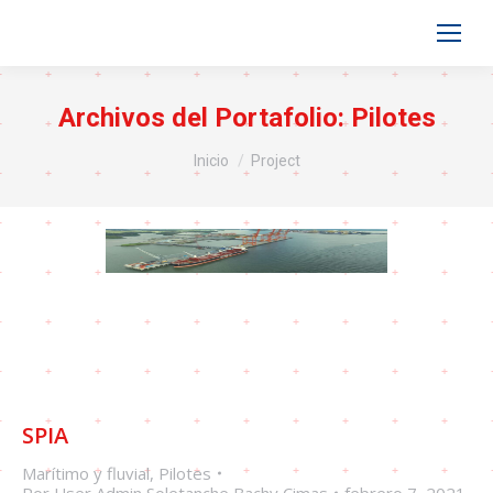
Archivos del Portafolio:
Pilotes
Estás aquí:
Inicio
Project
SPIA
Marítimo y fluvial
,
Pilotes
Por
User Admin Soletanche Bachy Cimas
febrero 7, 2021