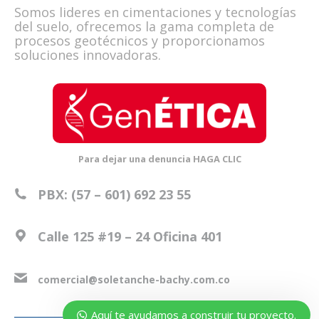
Somos lideres en cimentaciones y tecnologías
del suelo, ofrecemos la gama completa de
procesos geotécnicos y proporcionamos
soluciones innovadoras.
Para dejar una denuncia HAGA CLIC
PBX: (57 – 601) 692 23 55
Nuestro equipo comercial está
Calle 125 #19 – 24 Oficina 401
disponible para apoyarte.
En breve te respondemos...
comer
cial@
soleta
nche-bachy
.com.co
Aquí te ayudamos a construir tu proyecto.