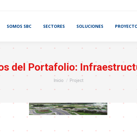
SOMOS SBC
SECTORES
SOLUCIONES
PROYECT
os del Portafolio:
Infraestruct
Estás aquí:
Inicio
Project